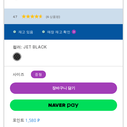
4.7
(6 상품평)
별
5
개
재고 있음
매장 재고 확인
중
4.7
개
입
컬러:
JET BLACK
니
다.
6
개
상
품
사이즈
중형
평
장바구니 담기
포인트
1,580
P