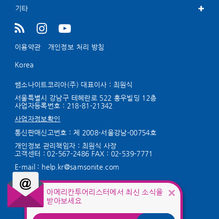
기타
이용약관
개인정보 처리 방침
Korea
쌤소나이트코리아(주) 대표이사 : 최원식
서울특별시 강남구 테헤란로 522 홍우빌딩 12층
사업자등록번호 :
218-81-21342
사업자정보확인
통신판매신고번호 : 제 2008-서울강남-00754호
개인정보 관리책임자 : 최원식 사장
고객센터 :
02-567-2486
FAX : 02-539-7771
E-mail :
help.kr@samsonite.com
KG 이니시스를 통해 구매안전서비스를
아메리칸투어리스터에서 최신 소식을
제공합니다.
받아보세요
서비스 가입사실 확인