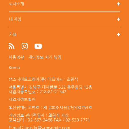
회사소개
내 계정
기타
이용약관
개인정보 처리 방침
Korea
쌤소나이트코리아(주) 대표이사 : 최원식
서울특별시 강남구 테헤란로 522 홍우빌딩 12층
사업자등록번호 :
218-81-21342
사업자정보확인
통신판매신고번호 : 제 2008-서울강남-00754호
개인정보 관리책임자 : 최원식 사장
고객센터 :
02-567-2486
FAX : 02-539-7771
E-mail :
help.kr@samsonite.com