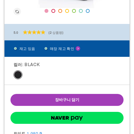
5.0
(2 상품평)
별
5
개
재고 있음
매장 재고 확인
중
5.0
개
입
컬러:
BLACK
니
다.
2
개
상
품
평
장바구니 담기
포인트
1,980
P