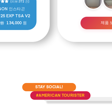
(리뷰:372 건)
AGON 인스타곤
25 EXP TSA V2
 원
134,000 원
제품 
STAY SOCIAL!
#AMERICAN TOURISTER