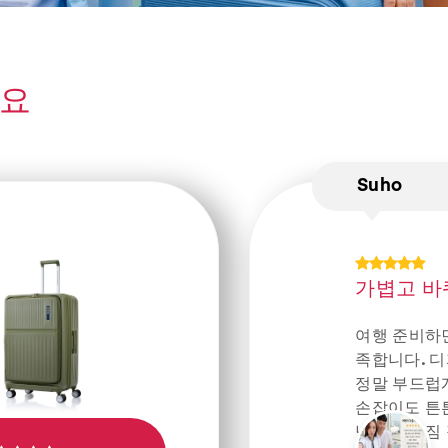
세요
Suho
가볍고 바
여행 준비하
족합니다. 
정말 부드럽게
손잡이도 튼
넉넉해서 짐 