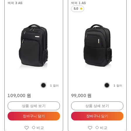
백팩 3 AS
백팩 1 AS
5.0
별
5
개
중
5.0
개
입
니
다.
2
개
상
품
평
1 컬러
1 컬러
109,000 원
99,000 원
상품 상세 보기
상품 상세 보기
장바구니 담기
장바구니 담기
비교
비교