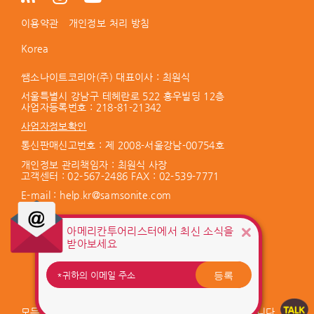
이용약관
개인정보 처리 방침
Korea
쌤소나이트코리아(주) 대표이사 : 최원식
서울특별시 강남구 테헤란로 522 홍우빌딩 12층
사업자등록번호 :
218-81-21342
사업자정보확인
통신판매신고번호 : 제 2008-서울강남-00754호
개인정보 관리책임자 : 최원식 사장
고객센터 :
02-567-2486
FAX : 02-539-7771
E-mail :
help.kr@samsonite.com
KG 이니시스를 통해 구매안전서비스를
아메리칸투어리스터에서 최신 소식을
제공합니다.
받아보세요
서비스 가입사실 확인
등록
모든 저작권은 Samsonite IP Holdings S.àr.l 에게 있습니다.