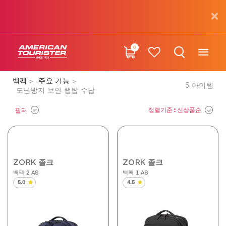
0
백팩
주요 기능
5
아이템
도난방지 보안 랩탑 수납
정렬기준
: 신상품순
필터
ZORK 졸크
ZORK 졸크
백팩 2 AS
백팩 1 AS
5.0
4.5
별
별
5
5
개
개
중
중
5.0
4.5