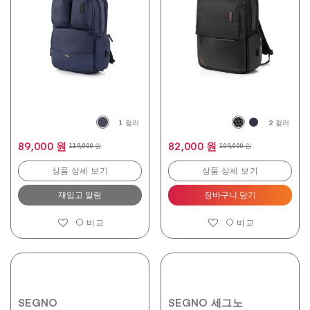
개
개
입
입
니
니
다.
다.
1
2
개
개
상
상
품
품
평
평
1 컬러
2 컬러
89,000 원
82,000 원
119,000 원
109,000 원
상품 상세 보기
상품 상세 보기
재입고 알림
장바구니 담기
비교
비교
SEGNO
SEGNO 세그노