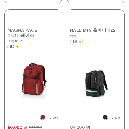
MAGNA PACE
HALL BTS 홀비티에스
마그나페이스
백팩
백팩 03 R
1.0
별
5.0
5
별
개
5
중
개
1.0
중
개
5.0
입
개
니
입
다.
니
1
다.
개
1
상
개
품
상
평
품
평
1 컬러
1 컬러
60,000 원
99,000 원
119,000 원