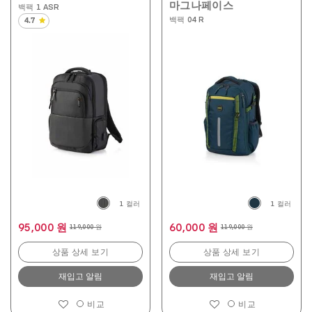
마그나페이스
백팩 1 ASR
백팩 04 R
4.7
별
5
개
중
4.7
개
입
니
다.
3
개
상
품
평
1 컬러
1 컬러
95,000 원
60,000 원
119,000 원
119,000 원
상품 상세 보기
상품 상세 보기
재입고 알림
재입고 알림
비교
비교