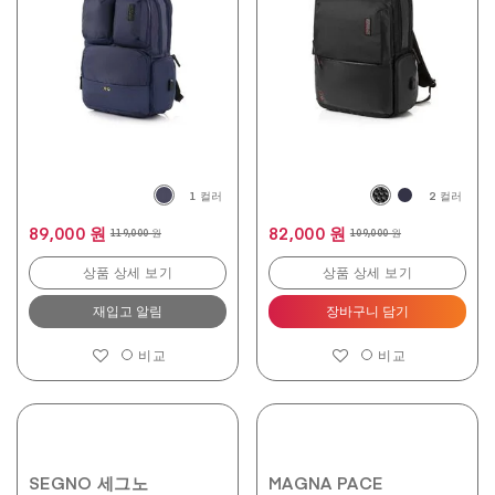
개
개
입
입
니
니
다.
다.
1
2
개
개
상
상
품
품
평
평
1 컬러
2 컬러
89,000 원
82,000 원
119,000 원
109,000 원
상품 상세 보기
상품 상세 보기
재입고 알림
장바구니 담기
비교
비교
SEGNO 세그노
MAGNA PACE