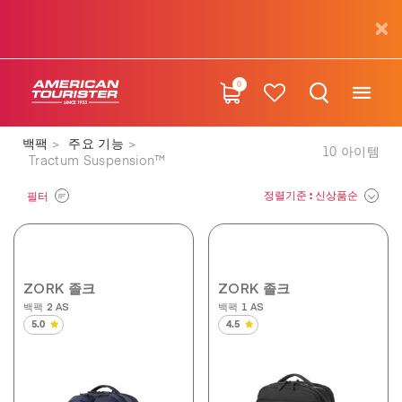
0
백팩
주요 기능
10
아이템
Tractum Suspension™
정렬기준
: 신상품순
필터
ZORK 졸크
ZORK 졸크
백팩 2 AS
백팩 1 AS
5.0
4.5
별
별
5
5
개
개
중
중
5.0
4.5