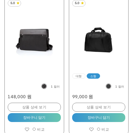
5.0
5.0
별
별
5
5
개
개
중
중
5.0
5.0
개
개
입
입
니
니
다.
다.
1
2
개
개
상
상
품
품
평
평
대형
소형
1 컬러
1 컬러
148,000 원
99,000 원
상품 상세 보기
상품 상세 보기
장바구니 담기
장바구니 담기
비교
비교