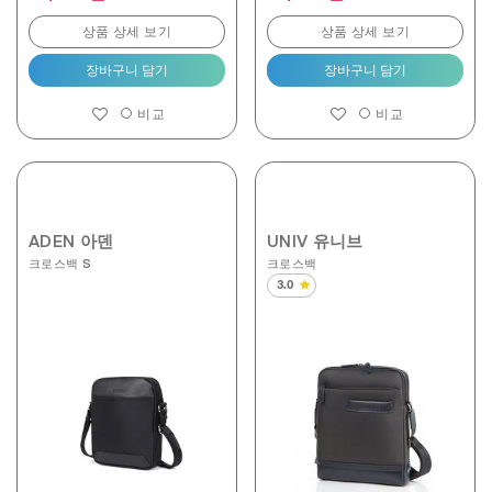
상품 상세 보기
상품 상세 보기
장바구니 담기
장바구니 담기
비교
비교
ADEN 아덴
UNIV 유니브
크로스백 S
크로스백
3.0
별
5
개
중
3.0
개
입
니
다.
2
개
상