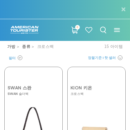
0
가방
종류
크로스백
15
아이템
정렬기준
: 핫 셀러
필터
SWAN 스완
KION 키온
SWAN 숄더백
크로스백