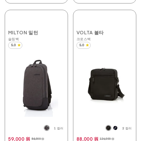
MILTON 밀턴
VOLTA 볼타
슬링백
크로스백
5.0
5.0
별
별
5
5
개
개
중
중
5.0
5.0
개
개
입
입
니
니
다.
다.
3
1
개
개
상
상
품
품
평
평
1 컬러
2 컬러
59,000 원
88,000 원
84,000 원
126,000 원