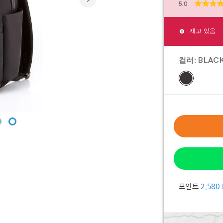
5.0
별
5
개
재고 있음
중
5.0
개
입
컬러:
BLAC
니
다.
2
개
상
품
평
포인트
2,580