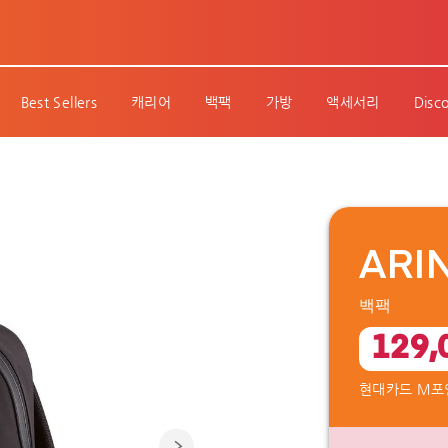
Best Sellers
캐리어
백팩
가방
액세서리
Disc
ARI
백팩
129,
현대카드 M포