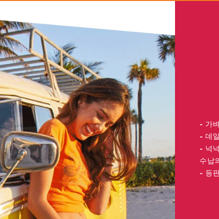
- 가
- 데
- 넉
수납의
- 등