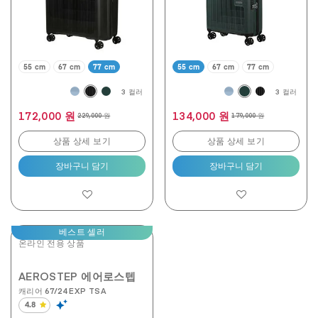
개
개
상
상
품
품
평
평
55 cm
67 cm
77 cm
55 cm
67 cm
77 cm
3 컬러
3 컬러
172,000 원
134,000 원
229,000 원
179,000 원
상품 상세 보기
상품 상세 보기
장바구니 담기
장바구니 담기
베스트 셀러
온라인 전용 상품
AEROSTEP 에어로스텝
캐리어 67/24 EXP TSA
4.8
별