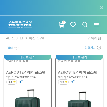
0
AEROSTEP 기획전 GWP
9
아이템
정렬기준
필터
베스트 셀러
베스트 셀러
온라인 전용 상품
온라인 전용 상품
AEROSTEP 에어로스텝
AEROSTEP 에어로스텝
캐리어 77/28 EXP TSA
캐리어 67/24 EXP TSA
4.8
4.8
별
별
5
5
개
개
중
중
4.8
4.8
개
개
입
입