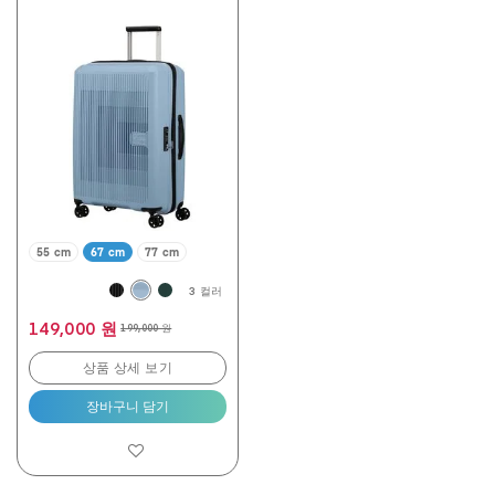
5
개
중
4.8
개
입
니
다.
190
개
상
품
평
55 cm
67 cm
77 cm
3 컬러
149,000 원
199,000 원
상품 상세 보기
장바구니 담기