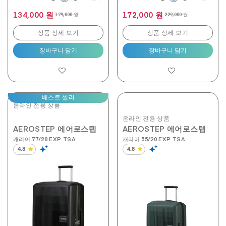
134,000 원
172,000 원
179,000 원
229,000 원
상품 상세 보기
상품 상세 보기
장바구니 담기
장바구니 담기
베스트 셀러
온라인 전용 상품
온라인 전용 상품
AEROSTEP 에어로스텝
AEROSTEP 에어로스텝
캐리어 77/28 EXP TSA
캐리어 55/20 EXP TSA
4.8
4.8
별
별
5
5
개
개
중
중
4.8
4.8
개
개
입
입
니
니
다.
다.
190
190