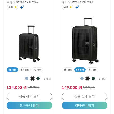
캐리어 55/20 EXP TSA
캐리어 67/24 EXP TSA
4.8
4.8
별
별
5
5
개
개
중
중
4.8
4.8
개
개
입
입
니
니
다.
다.
190
190
개
개
상
상
품
품
평
평
55 cm
67 cm
77 cm
55 cm
67 cm
77 cm
3 컬러
3 컬러
134,000 원
149,000 원
179,000 원
199,000 원
상품 상세 보기
상품 상세 보기
장바구니 담기
장바구니 담기