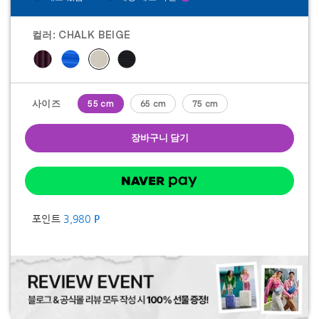
4.8
개
입
컬러:
CHALK BEIGE
니
다.
24
개
상
품
사이즈
55 cm
65 cm
75 cm
평
장바구니 담기
포인트
3,980
P