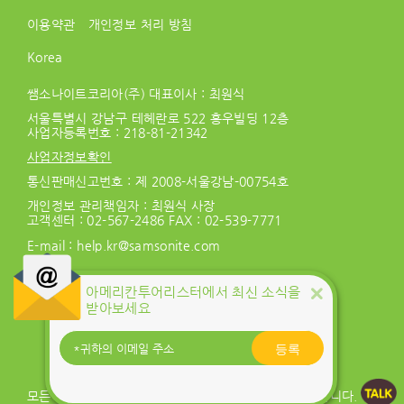
이용약관
개인정보 처리 방침
Korea
쌤소나이트코리아(주) 대표이사 : 최원식
서울특별시 강남구 테헤란로 522 홍우빌딩 12층
사업자등록번호 :
218-81-21342
사업자정보확인
통신판매신고번호 : 제 2008-서울강남-00754호
개인정보 관리책임자 : 최원식 사장
고객센터 :
02-567-2486
FAX : 02-539-7771
E-mail :
help.kr@samsonite.com
KG 이니시스를 통해 구매안전서비스를
아메리칸투어리스터에서 최신 소식을
제공합니다.
받아보세요
서비스 가입사실 확인
등록
모든 저작권은 Samsonite IP Holdings S.àr.l 에게 있습니다.