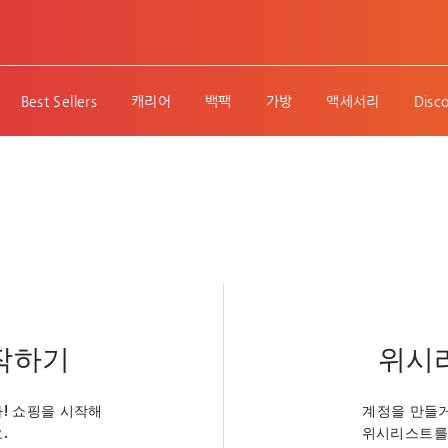
Best Sellers
캐리어
백팩
가방
액세서리
Disc
작하기
위시
! 쇼핑을 시작해
계정을 만들거
.
위시리스트를 