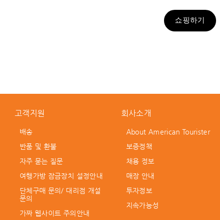
쇼핑하기
고객지원
회사소개
배송
About American Tourister
반품 및 환불
보증정책
자주 묻는 질문
채용 정보
여행가방 잠금장치 설정안내
매장 안내
단체구매 문의/ 대리점 개설
투자정보
문의
지속가능성
가짜 웹사이트 주의안내