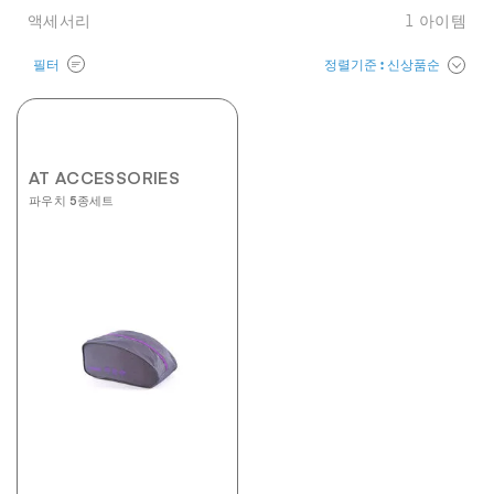
액세서리
1
아이템
정렬기준
: 신상품순
필터
AT ACCESSORIES
파우치 5종세트
5.0
별
5
개
중
5.0
개
입
니
다.
6
개
상
품
평