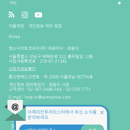
기타
이용약관
개인정보 처리 방침
Korea
쌤소나이트코리아(주) 대표이사 : 최원식
서울특별시 강남구 테헤란로 522 홍우빌딩 12층
사업자등록번호 :
218-81-21342
사업자정보확인
통신판매신고번호 : 제 2008-서울강남-00754호
개인정보 관리책임자 : 최원식 사장
고객센터 :
02-567-2486
FAX : 02-539-7771
E-mail :
help.kr@samsonite.com
아메리칸투어리스터에서 최신 소식을
KG 이니시스를 통해 구매안전서비스를
제공합니다.
받아보세요
서비스 가입사실 확인
등록