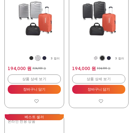
중
중
4.9
4.9
개
개
입
입
니
니
다.
다.
238
238
개
개
상
상
품
품
평
평
3 컬러
3 컬러
194,000 원
194,000 원
324,000 원
324,000 원
상품 상세 보기
상품 상세 보기
장바구니 담기
장바구니 담기
베스트 셀러
온라인 전용 상품