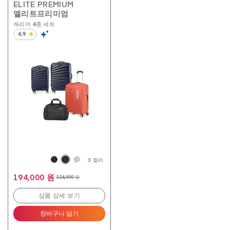
ELITE PREMIUM
엘리트프리미엄
캐리어 4종 세트
4.9
별
5
개
중
4.9
개
입
니
다.
238
개
상
품
평
3 컬러
194,000 원
324,000 원
상품 상세 보기
장바구니 담기