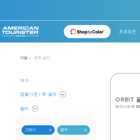
프로모션
가방
모두 보기
제거
정렬기준
: 핫 셀러
ORBIT 
웨이스트백 ASR
필터
×
×
그레이
블루