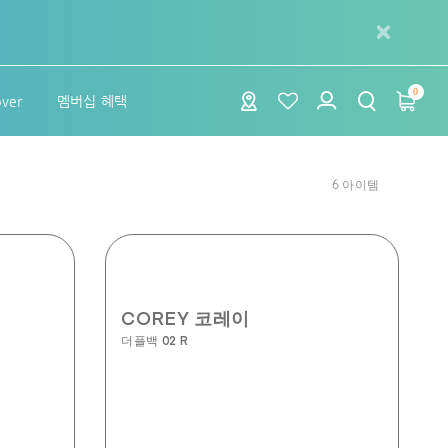
0
over
멤버십 혜택
6
아이템
COREY 코레이
더플백 02 R