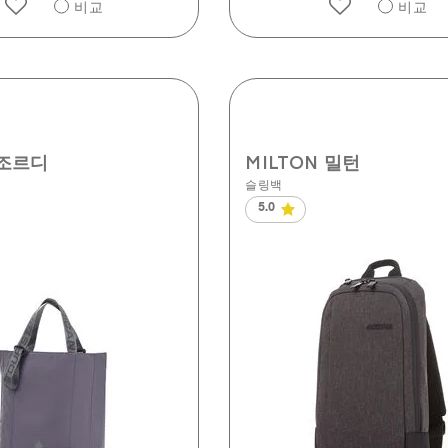
비교
비교
 조르디
MILTON 밀턴
슬링백
5.0
별
5
개
중
5.0
개
입
니
다.
3
개
상
품
평