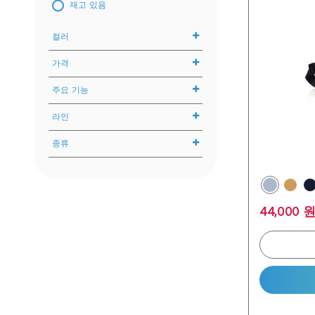
재고 있음
컬러
가격
주요 기능
0 원
라인
리사이클 폴리에스터 안감
200,000 원
편리한 포켓
종류
COREY 코레이
태블릿 포켓
JORDY 조르디
남성
2WAY 핸들
MILTON 밀턴
여성
2-Way Carry
44,000 
ORBIT 올빗
보스턴백
UNIV 유니브
토트백
Crossbody_bags