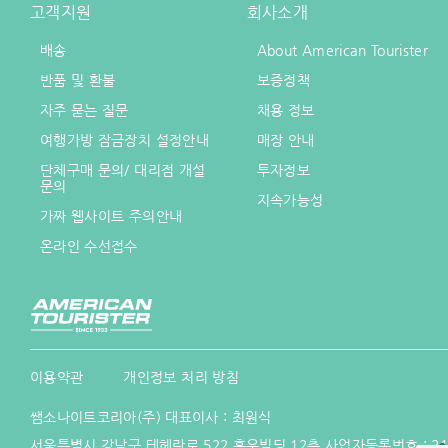
고객지원
회사소개
배송
About American Tourister
반품 및 환불
보증정책
자주 묻는 질문
채용 정보
여행가방 잠금장치 설정안내
매장 안내
단체구매 문의/ 대리점 개설
투자정보
문의
지속가능성
가짜 웹사이트 주의안내
온라인 수선접수
이용약관
개인정보 처리 방침
쌤소나이트코리아(주) 대표이사 : 최원식
서울특별시 강남구 테헤란로 522 홍우빌딩 12층 사업자등록번호 :
21