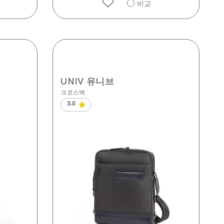
비교
UNIV 유니브
크로스백
3.0
별
5
개
중
3.0
개
입
니
다.
2
개
상
품
평