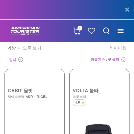
0
가방
모두 보기
5
아이템
정렬기준
: 핫 셀러
필터
ORBIT 올빗
VOLTA 볼타
웨이스트백 ASR - RIGEL
크로스백
5.0
별
5
개
중
5.0
개
입