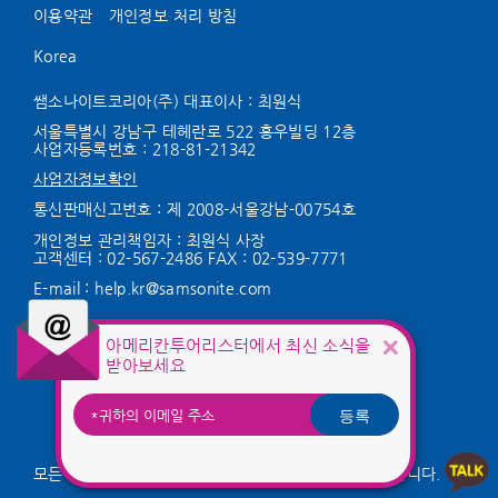
이용약관
개인정보 처리 방침
Korea
쌤소나이트코리아(주) 대표이사 : 최원식
서울특별시 강남구 테헤란로 522 홍우빌딩 12층
사업자등록번호 :
218-81-21342
사업자정보확인
통신판매신고번호 : 제 2008-서울강남-00754호
개인정보 관리책임자 : 최원식 사장
고객센터 :
02-567-2486
FAX : 02-539-7771
E-mail :
help.kr@samsonite.com
KG 이니시스를 통해 구매안전서비스를
아메리칸투어리스터에서 최신 소식을
제공합니다.
받아보세요
서비스 가입사실 확인
등록
모든 저작권은 Samsonite IP Holdings S.àr.l 에게 있습니다.