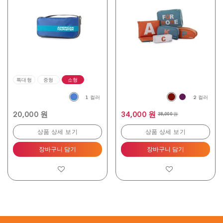
개
4.7
입
개
니
입
다.
니
6
다.
개
27
상
개
품
상
평
품
평
특대형
중형
소형
1 컬러
2 컬러
20,000 원
34,000 원
38,000 원
상품 상세 보기
상품 상세 보기
장바구니 담기
장바구니 담기