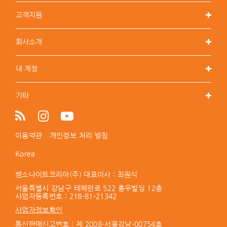
고객지원
회사소개
내 계정
기타
이용약관
개인정보 처리 방침
Korea
쌤소나이트코리아(주) 대표이사 : 최원식
서울특별시 강남구 테헤란로 522 홍우빌딩 12층
사업자등록번호 :
218-81-21342
사업자정보확인
통신판매신고번호 : 제 2008-서울강남-00754호