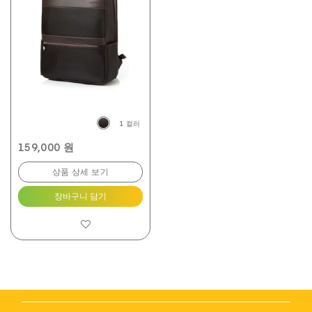
개
입
니
다.
1
개
상
품
평
1 컬러
159,000 원
상품 상세 보기
장바구니 담기