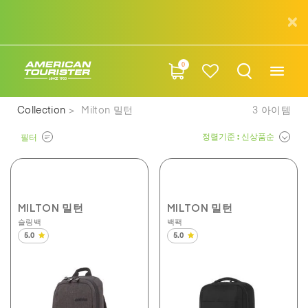
0
Collection
Milton 밀턴
3
아이템
정렬기준
: 신상품순
필터
MILTON 밀턴
MILTON 밀턴
슬링백
백팩
5.0
5.0
별
별
5
5
개
개
중
중
5.0
5.0
개
개
입
입