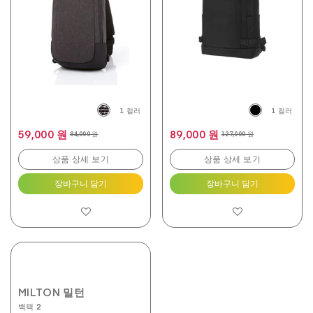
니
니
다.
다.
3
2
개
개
상
상
품
품
평
평
1 컬러
1 컬러
59,000 원
89,000 원
84,000 원
127,000 원
상품 상세 보기
상품 상세 보기
장바구니 담기
장바구니 담기
MILTON 밀턴
백팩 2