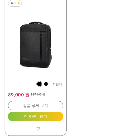
4.0
별
5
개
중
4.0
개
입
니
다.
2
개
상
품
평
2 컬러
89,000 원
127,000 원
상품 상세 보기
장바구니 담기