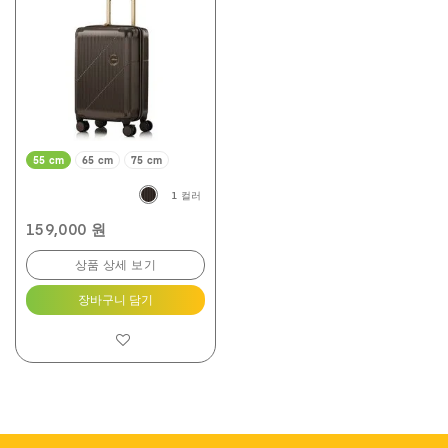
개
입
니
다.
5
개
상
품
평
55 cm
65 cm
75 cm
1 컬러
159,000 원
상품 상세 보기
장바구니 담기