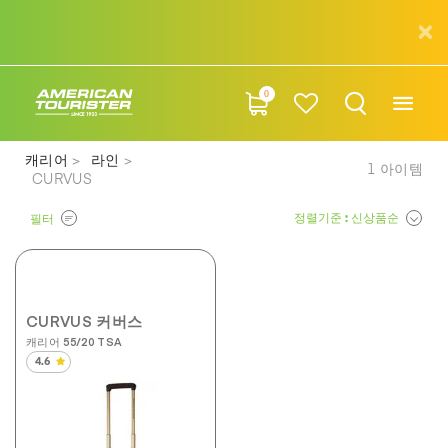
0
캐리어
라인
1
아이템
CURVUS
정렬기준
: 신상품순
필터
CURVUS 커버스
캐리어 55/20 TSA
4.6
별
5
개
중
4.6