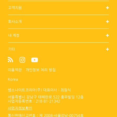
고객지원
회사소개
내 계정
기타
이용약관
개인정보 처리 방침
Korea
쌤소나이트코리아(주) 대표이사 : 최원식
서울특별시 강남구 테헤란로 522 홍우빌딩 12층
사업자등록번호 :
218-81-21342
사업자정보확인
통신판매신고번호 : 제 2008-서울강남-00754호