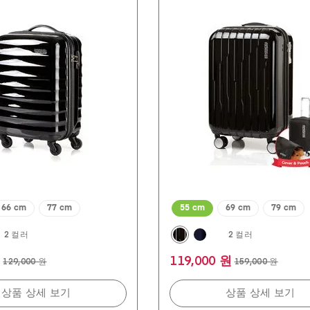
개
중
4.8
개
입
니
다.
142
개
상
품
평
66 cm
77 cm
55 cm
69 cm
79 cm
2 컬러
2 컬러
원
119,000 원
129,000 원
159,000 원
상품 상세 보기
상품 상세 보기