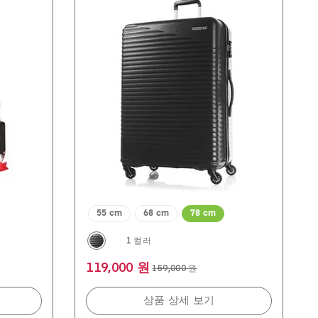
개
중
4.8
개
입
니
다.
20
개
상
품
평
55 cm
68 cm
78 cm
1 컬러
119,000 원
159,000 원
상품 상세 보기