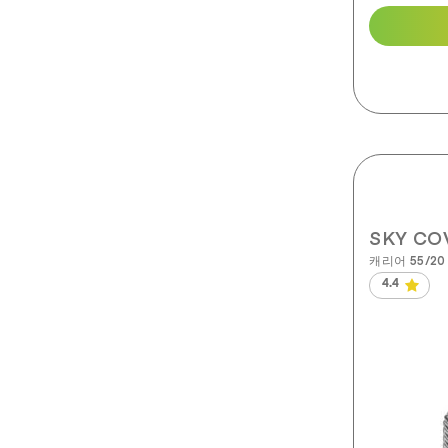
SKY C
캐리어 55/20
4.4
별
5
개
중
4.4
개
입
니
다.
8