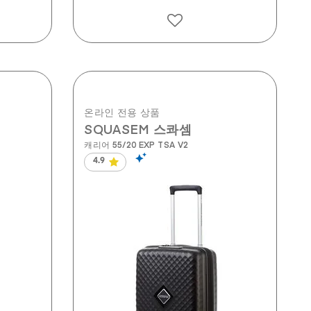
온라인 전용 상품
SQUASEM 스콰셈
캐리어 55/20 EXP TSA V2
4.9
별
5
개
중
4.9
개
입
니
다.
206
개
상
품