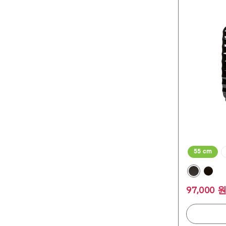
개
중
4.9
개
입
니
다.
97
개
상
품
평
55 cm
97,000 