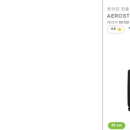
온라인 전용
AEROS
캐리어 55/20 
4.8
별
5
개
중
4.8
개
입
니
다.
192
개
상
품
평
55 cm