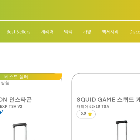
Best Sellers
캐리어
백팩
가방
액세서리
Disc
베스트 셀러
 상품
GON 인스타곤
SQUID GAME 스퀴드 
EXP TSA V2
캐리어 52/18 TSA
5.0
별
5
개
중
5.0