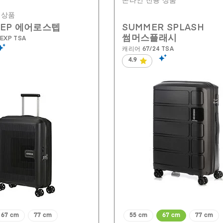
온라인 전용 상품
 상품
TEP 에어로스텝
SUMMER SPLASH
썸머스플래시
EXP TSA
캐리어 67/24 TSA
4.9
별
5
개
중
4.9
개
입
니
다.
87
개
상
품
평
67 cm
77 cm
55 cm
67 cm
77 cm