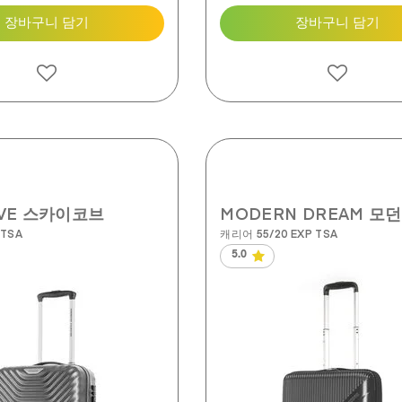
장바구니 담기
장바구니 담기
OVE 스카이코브
MODERN DREAM 모
 TSA
캐리어 55/20 EXP TSA
5.0
별
5
개
중
5.0
개
입
니
다.
4