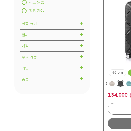
개
재고 있음
입
니
확장 가능
다.
373
제품 크기
개
상
품
컬러
기내용
평
중형수하물
가격
대형수하물
주요 기능
0 원
특대형수화물
라인
더블 휠
55 cm
400,000 원
TSA 007 잠금장치
종류
AEROSTEP 에어로스텝
확장 가능
APPLITE 4E 앱라이트
134,000
하드케이스
메쉬 포켓
FLINT 플린트
소프트케이스
여러 높이로 조절 가능한 핸들
HUNDO 훈도
Duosaf™ 도난방지 지퍼
INSTAGON 인스타곤
MODERN DREAM 모던드림
보러가기