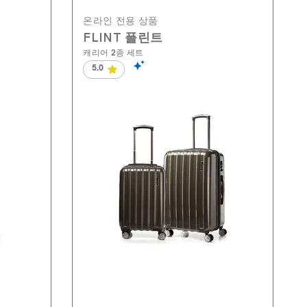
온라인 전용 상품
FLINT 플린트
캐리어 2종 세트
5.0
별
5
개
중
5.0
개
입
니
다.
97
개
상
품
평