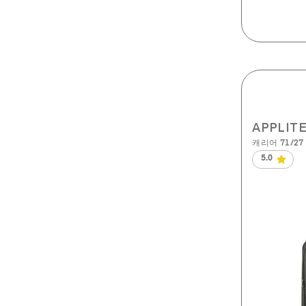
보러가기
APPLIT
캐리어 71/27 
5.0
별
5
개
중
5.0
개
입
니
다.
10
개
상
품