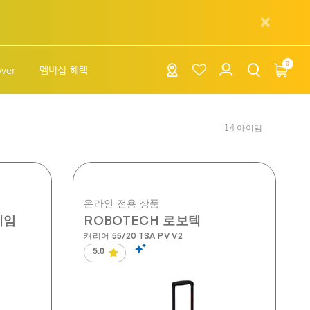
0
over
멤버십 혜택
14
아이템
온라인 전용 상품
게임
ROBOTECH 로보텍
캐리어 55/20 TSA PV V2
5.0
별
5
개
중
5.0