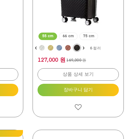
평
55 cm
66 cm
75 cm
러
6 컬러
127,000 원
169,000 원
상품 상세 보기
장바구니 담기