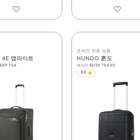
온라인 전용 상품
E 4E 앱라이트
HUNDO 훈도
EXP TSA
캐리어 55/20 TSA V2
5.0
별
5
개
중
5.0
개
입
니
다.
4
개
상
품