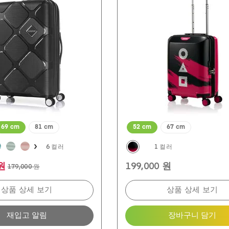
개
입
니
다.
2
개
상
품
평
69 cm
81 cm
52 cm
67 cm
6 컬러
1 컬러
 원
199,000 원
179,000 원
상품 상세 보기
상품 상세 보기
재입고 알림
장바구니 담기