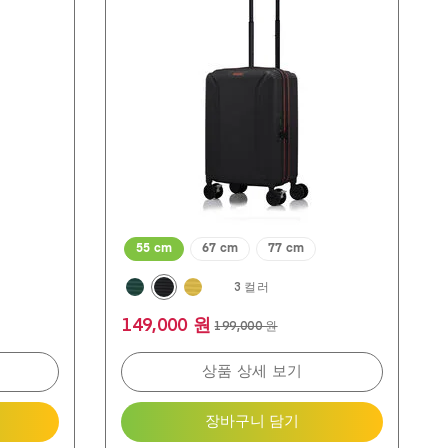
개
입
니
다.
30
개
상
품
평
55 cm
67 cm
77 cm
3 컬러
149,000 원
199,000 원
상품 상세 보기
장바구니 담기