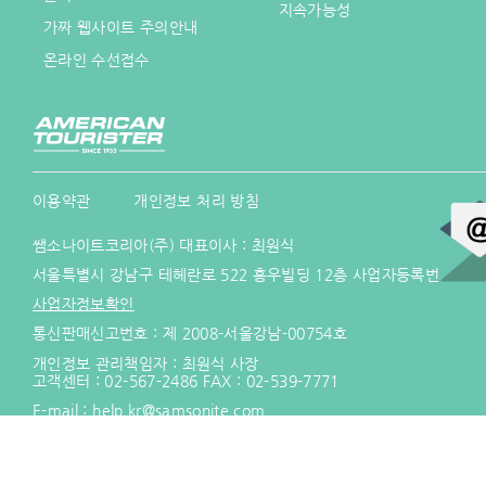
지속가능성
가짜 웹사이트 주의안내
온라인 수선접수
이용약관
개인정보 처리 방침
쌤소나이트코리아(주) 대표이사 : 최원식
서울특별시 강남구 테헤란로 522 홍우빌딩 12층 사업자등록번호 :
21
사업자정보확인
통신판매신고번호 : 제 2008-서울강남-00754호
개인정보 관리책임자 : 최원식 사장
고객센터 :
02-567-2486
FAX : 02-539-7771
E-mail :
help.kr@samsonite.com
모든 저작권은 Samsonite IP Holdings S.àr.l 에게 있습니다.