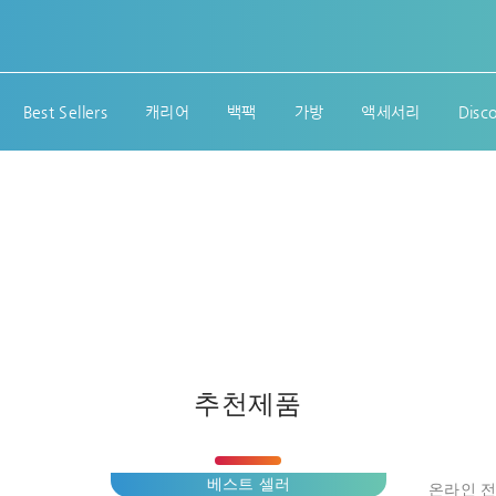
Best Sellers
캐리어
백팩
가방
액세서리
Disc
추천제품
베스트 셀러
온라인 전