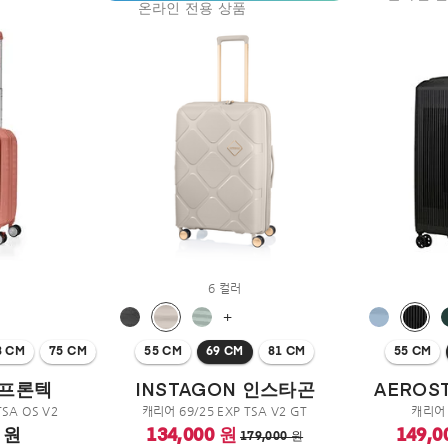
온라인 전용 상품
6 컬러
+
8 CM
75 CM
55 CM
69 CM
81 CM
55 CM
 프론텍
INSTAGON 인스타곤
AEROS
TSA OS V2
캐리어 69/25 EXP TSA V2 GT
캐리어 
0 원
134,000 원
149,0
179,000 원