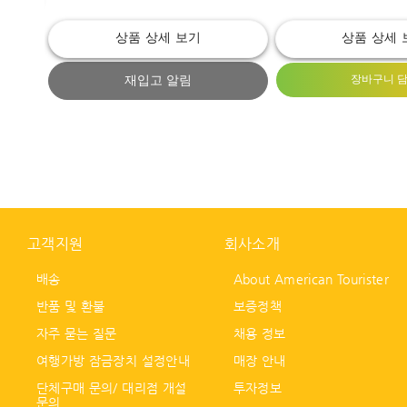
상품 상세 보기
상품 상세 
재입고 알림
장바구니 
고객지원
회사소개
배송
About American Tourister
반품 및 환불
보증정책
자주 묻는 질문
채용 정보
여행가방 잠금장치 설정안내
매장 안내
단체구매 문의/ 대리점 개설
투자정보
문의