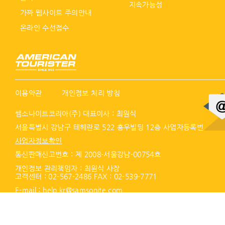
지속가능성
가짜 웹사이트 주의안내
온라인 수선접수
이용약관
개인정보 처리 방침
쌤소나이트코리아(주) 대표이사 : 최원식
서울특별시 강남구 테헤란로 522 홍우빌딩 12층 사업자등록번호 :
21
사업자정보확인
통신판매신고번호 : 제 2008-서울강남-00754호
개인정보 관리책임자 : 최원식 사장
고객센터 :
02-567-2486
FAX : 02-539-7771
E-mail :
help.kr@samsonite.com
모든 저작권은 Samsonite IP Holdings S.àr.l 에게 있습니다.