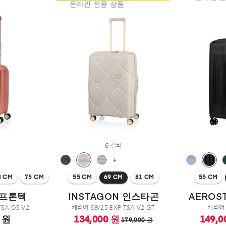
온라인 전용 상품
6 컬러
+
8 CM
75 CM
55 CM
69 CM
81 CM
55 CM
 프론텍
INSTAGON 인스타곤
AEROS
TSA OS V2
캐리어 69/25 EXP TSA V2 GT
캐리어 
0 원
134,000 원
149,0
179,000 원