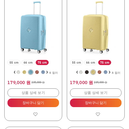
개
개
중
중
4.9
4.9
개
개
입
입
니
니
다.
다.
206
206
개
개
상
상
품
품
평
평
55 cm
66 cm
75 cm
55 cm
66 cm
75 cm
6 컬러
6 컬러
179,000 원
179,000 원
239,000 원
239,000 원
상품 상세 보기
상품 상세 보기
장바구니 담기
장바구니 담기