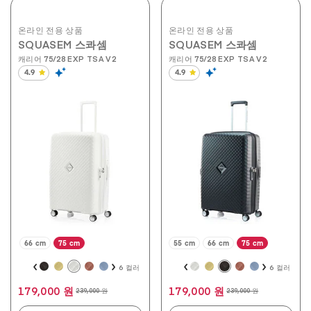
온라인 전용 상품
온라인 전용 상품
SQUASEM 스콰셈
SQUASEM 스콰셈
캐리어 75/28 EXP TSA V2
캐리어 75/28 EXP TSA V2
4.9
4.9
별
별
5
5
개
개
중
중
4.9
4.9
개
개
입
입
니
니
다.
다.
206
206
개
개
상
상
품
품
평
평
66 cm
75 cm
55 cm
66 cm
75 cm
6 컬러
6 컬러
179,000 원
179,000 원
239,000 원
239,000 원