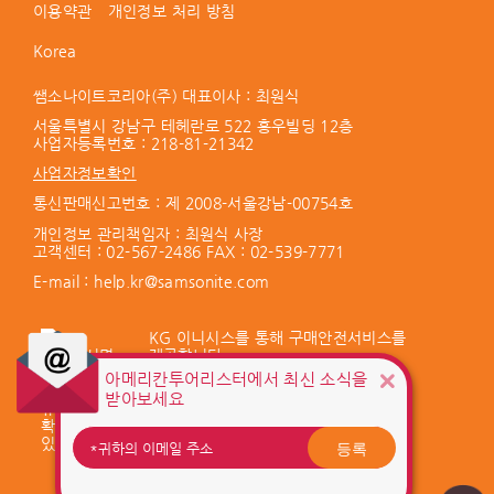
이용약관
개인정보 처리 방침
Korea
쌤소나이트코리아(주) 대표이사 : 최원식
서울특별시 강남구 테헤란로 522 홍우빌딩 12층
사업자등록번호 :
218-81-21342
사업자정보확인
통신판매신고번호 : 제 2008-서울강남-00754호
개인정보 관리책임자 : 최원식 사장
고객센터 :
02-567-2486
FAX : 02-539-7771
E-mail :
help.kr@samsonite.com
KG 이니시스를 통해 구매안전서비스를
제공합니다.
아메리칸투어리스터에서 최신 소식을
서비스 가입사실 확인
받아보세요
등록