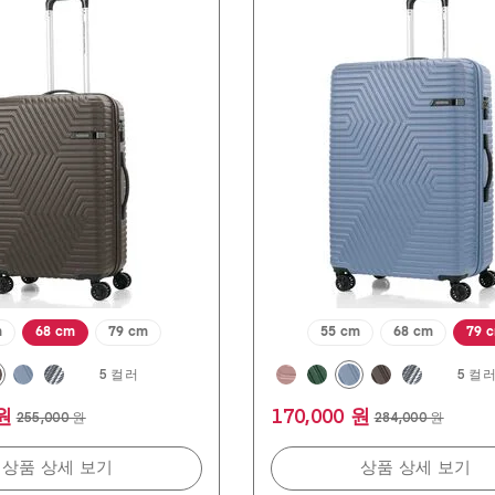
개
중
4.9
개
입
니
다.
134
개
상
품
평
m
68 cm
79 cm
55 cm
68 cm
79 
5 컬러
5 컬
 원
170,000 원
255,000 원
284,000 원
상품 상세 보기
상품 상세 보기