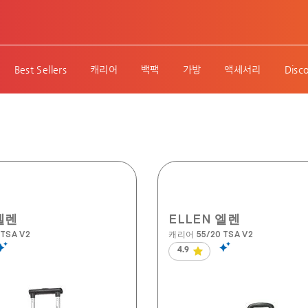
Best Sellers
캐리어
백팩
가방
액세서리
Disc
엘렌
ELLEN 엘렌
TSA V2
캐리어 55/20 TSA V2
4.9
별
5
개
중
4.9