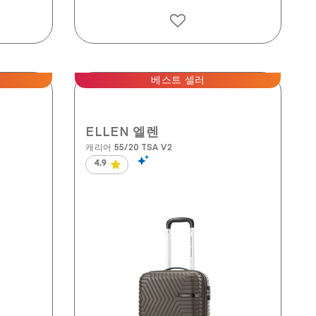
베스트 셀러
ELLEN 엘렌
캐리어 55/20 TSA V2
4.9
별
5
개
중
4.9
개
입
니
다.
134
개
상
품