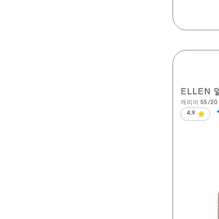
ELLEN 
캐리어 55/20 
4.9
별
5
개
중
4.9
개
입
니
다.
134
개
상
품