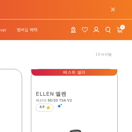
0
over
멤버십 혜택
14
아이템
베스트 셀러
ELLEN 엘렌
캐리어 55/20 TSA V2
4.9
별
5
개
중
4.9