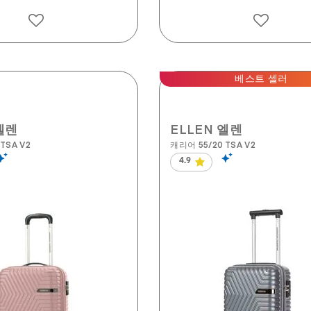
베스트 셀러
엘렌
ELLEN 엘렌
TSA V2
캐리어 55/20 TSA V2
4.9
별
5
개
중
4.9
개
입
니
다.
134
개
상
품