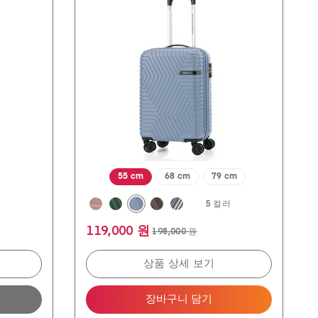
개
입
니
다.
134
개
상
품
평
55 cm
68 cm
79 cm
러
5 컬러
119,000 원
198,000 원
상품 상세 보기
장바구니 담기