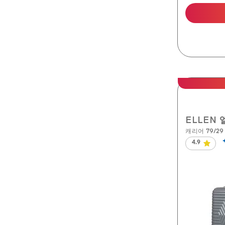
ELLEN 
캐리어 79/29 
4.9
별
5
개
중
4.9
개
입
니
다.
134