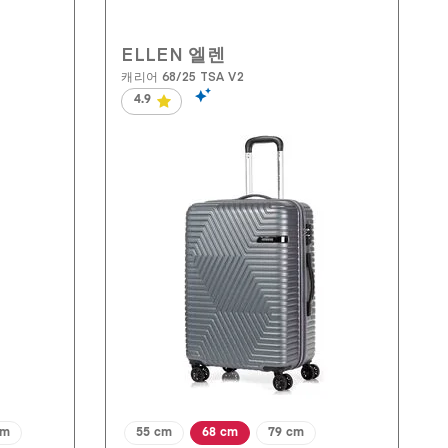
ELLEN 엘렌
캐리어 68/25 TSA V2
4.9
별
5
개
중
4.9
개
입
니
다.
134
개
상
품
평
cm
50 cm
55 cm
68 cm
79 cm