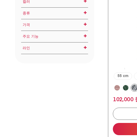
개
컬러
기내용
입
니
중형수하물
종류
다.
134
대형수하물
가격
개
여행가방
상
품
주요 기능
0 원
평
라인
더블 휠
200,000 원
메쉬 포켓
ELLEN 엘렌
TSA 007 잠금장치
50 cm
55 cm
102,000