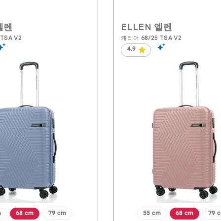
엘렌
ELLEN 엘렌
TSA V2
캐리어 68/25 TSA V2
4.9
별
5
개
중
4.9
개
입
니
다.
134
개
상
품
평
m
68 cm
79 cm
55 cm
68 cm
79 