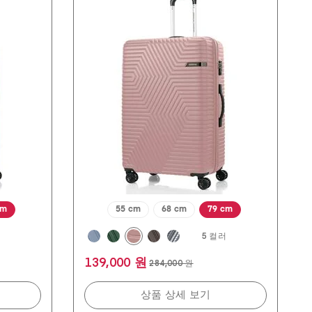
개
중
4.9
개
입
니
다.
134
개
상
품
평
cm
55 cm
68 cm
79 cm
러
5 컬러
139,000 원
284,000 원
상품 상세 보기