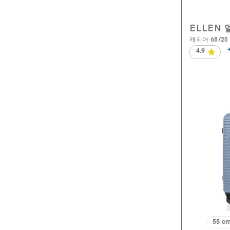
ELLEN 
캐리어 68/25 
4.9
별
5
개
중
4.9
개
입
니
다.
134
개
상
품
평
55 c