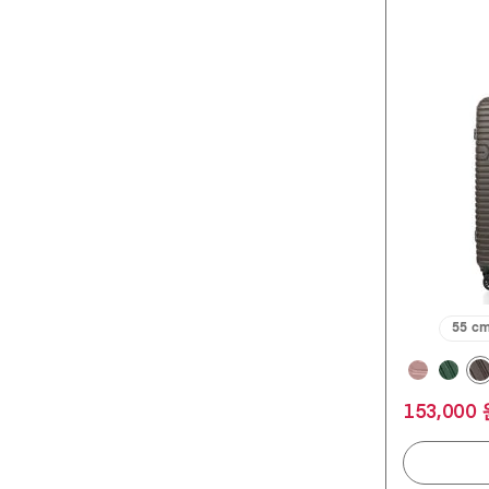
개
중
4.9
개
입
니
다.
134
개
상
품
평
55 c
153,000