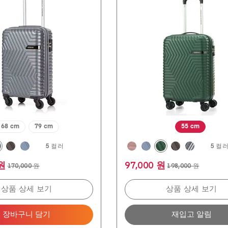
개
입
니
다.
134
개
상
품
평
68 cm
79 cm
55 cm
5 컬러
5 컬
 원
97,000 원
170,000 원
198,000 원
상품 상세 보기
상품 상세 보기
장바구니 담기
재입고 알림