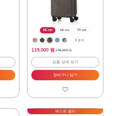
평
55 cm
68 cm
79 cm
러
5 컬러
119,000 원
198,000 원
상품 상세 보기
장바구니 담기
베스트 셀러