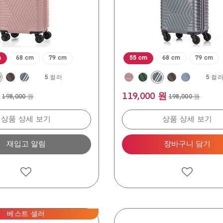
평
m
68 cm
79 cm
50 cm
55 cm
68 cm
79 cm
5 컬러
5 컬
원
119,000 원
198,000 원
198,000 원
상품 상세 보기
상품 상세 보기
재입고 알림
장바구니 담기
베스트 셀러