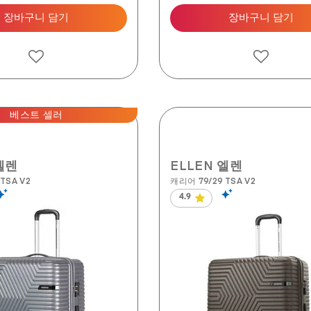
장바구니 담기
장바구니 담기
베스트 셀러
엘렌
ELLEN 엘렌
TSA V2
캐리어 79/29 TSA V2
4.9
별
5
개
중
4.9
개
입
니
다.
134