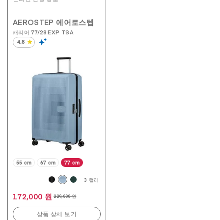
AEROSTEP 에어로스텝
캐리어 77/28 EXP TSA
4.8
별
5
개
중
4.8
개
입
니
다.
192
개
상
품
평
55 cm
67 cm
77 cm
3 컬러
172,000 원
229,000 원
상품 상세 보기