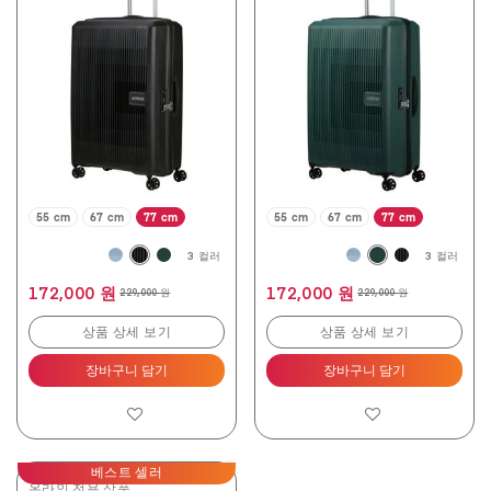
중
중
4.8
4.8
개
개
입
입
니
니
다.
다.
192
192
개
개
상
상
품
품
평
평
55 cm
67 cm
77 cm
55 cm
67 cm
77 cm
3 컬러
3 컬러
172,000 원
172,000 원
229,000 원
229,000 원
상품 상세 보기
상품 상세 보기
장바구니 담기
장바구니 담기
베스트 셀러
온라인 전용 상품