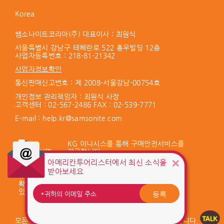
Korea
쌤소나이트코리아(주) 대표이사 : 최원식
서울특별시 강남구 테헤란로 522 홍우빌딩 12층
사업자등록번호 :
218-81-21342
사업자정보확인
통신판매신고번호 : 제 2008-서울강남-00754호
개인정보 관리책임자 : 최원식 사장
고객센터 :
02-567-2486
FAX : 02-539-7771
E-mail :
help.kr@samsonite.com
KG 이니시스를 통해 구매안전서비스를
제공합니다.
아메리칸투어리스터에서 최신 소식을
서비스 가입사실 확인
받아보세요
등록
모든 저작권은 Samsonite IP Holdings S.àr.l 에게 있습니다.