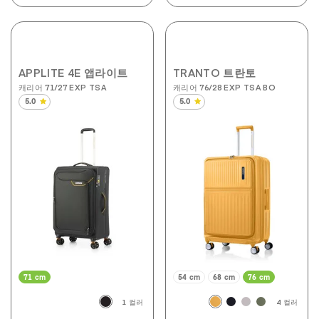
APPLITE 4E 앱라이트
TRANTO 트란토
캐리어 71/27 EXP TSA
캐리어 76/28 EXP TSA BO
5.0
5.0
별
별
5
5
개
개
중
중
5.0
5.0
개
개
입
입
니
니
다.
다.
10
10
개
개
상
상
품
품
평
평
71 cm
54 cm
68 cm
76 cm
1 컬러
4 컬러