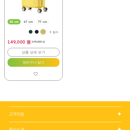
상
품
평
55 cm
67 cm
77 cm
3 컬러
149,000 원
199,000 원
상품 상세 보기
장바구니 담기
고객지원
회사소개