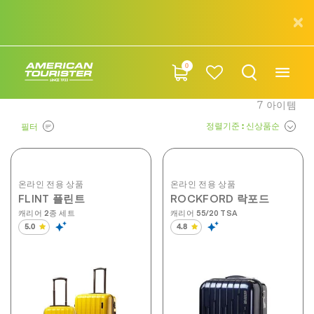
0
7
아이템
정렬기준
: 신상품순
필터
온라인 전용 상품
온라인 전용 상품
FLINT 플린트
ROCKFORD 락포드
캐리어 2종 세트
캐리어 55/20 TSA
5.0
4.8
별
별
5
5
개
개
중
중
5.0
4.8
개
개
입
입
니
니