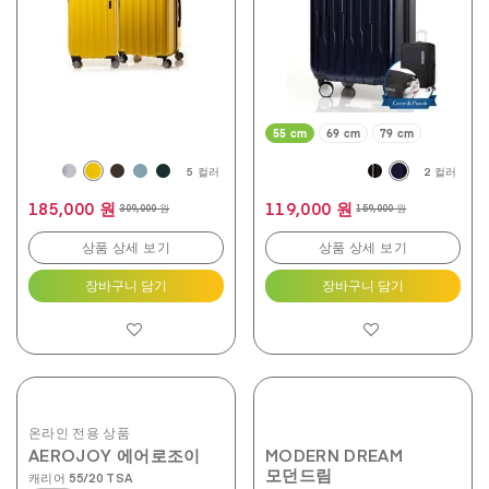
다.
다.
97
140
개
개
상
상
품
품
평
평
55 cm
69 cm
79 cm
5 컬러
2 컬러
185,000 원
119,000 원
309,000 원
159,000 원
상품 상세 보기
상품 상세 보기
장바구니 담기
장바구니 담기
온라인 전용 상품
AEROJOY 에어로조이
MODERN DREAM
모던드림
캐리어 55/20 TSA