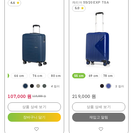
캐리어 55/20 EXP TSA
4.6
별
5.0
5
별
개
5
중
개
4.6
중
개
5.0
입
개
니
입
다.
니
5
다.
개
4
상
개
품
상
평
품
평
 cm
66 cm
76 cm
80 cm
55 cm
69 cm
78 cm
4 컬러
2 컬러
107,000 원
219,000 원
119,000 원
상품 상세 보기
상품 상세 보기
장바구니 담기
재입고 알림