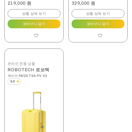
219,000 원
329,000 원
상품 상세 보기
상품 상세 보기
장바구니 담기
장바구니 담기
온라인 전용 상품
ROBOTECH 로보텍
캐리어 55/20 TSA PV V2
5.0
별
5
개
중
5.0
개
입
니
다.
28
개