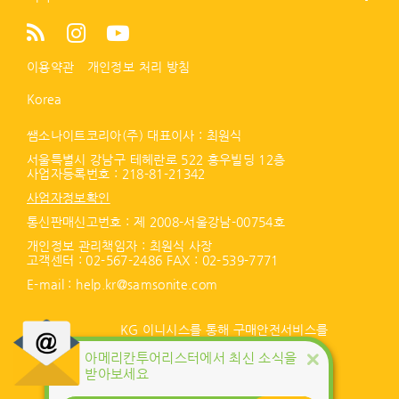
이용약관
개인정보 처리 방침
Korea
쌤소나이트코리아(주) 대표이사 : 최원식
서울특별시 강남구 테헤란로 522 홍우빌딩 12층
사업자등록번호 :
218-81-21342
사업자정보확인
통신판매신고번호 : 제 2008-서울강남-00754호
개인정보 관리책임자 : 최원식 사장
고객센터 :
02-567-2486
FAX : 02-539-7771
E-mail :
help.kr@samsonite.com
KG 이니시스를 통해 구매안전서비스를
제공합니다.
아메리칸투어리스터에서 최신 소식을
서비스 가입사실 확인
받아보세요