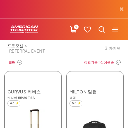
0
프로모션
3
아이템
REFERRAL EVENT
정렬기준
: 신상품순
필터
CURVUS 커버스
MILTON 밀턴
캐리어 55/20 TSA
백팩
4.6
5.0
별
별
5
5
개
개
중
중
4.6
5.0