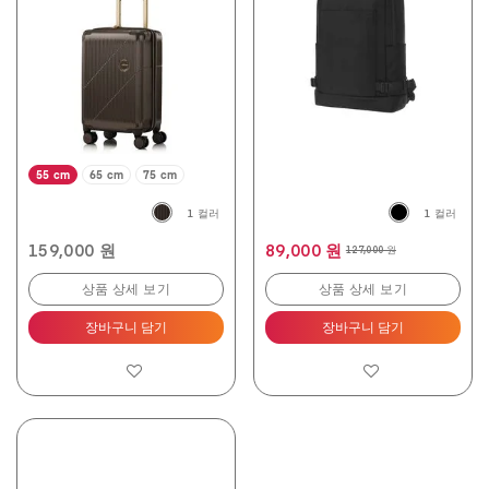
개
개
입
입
니
니
다.
다.
5
2
개
개
상
상
품
품
평
평
55 cm
65 cm
75 cm
1 컬러
1 컬러
159,000 원
89,000 원
127,000 원
상품 상세 보기
상품 상세 보기
장바구니 담기
장바구니 담기