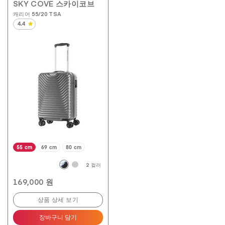
SKY COVE 스카이코브
캐리어 55/20 TSA
4.4
별
5
개
중
4.4
개
입
니
다.
8
개
상
품
평
55 cm
69 cm
80 cm
2 컬러
169,000 원
상품 상세 보기
장바구니 담기